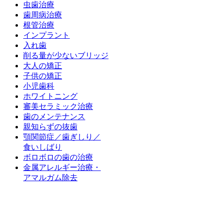
虫歯治療
歯周病治療
根管治療
インプラント
入れ歯
削る量が少ないブリッジ
大人の矯正
子供の矯正
小児歯科
ホワイトニング
審美セラミック治療
歯のメンテナンス
親知らずの抜歯
顎関節症／歯ぎしり／
食いしばり
ボロボロの歯の治療
金属アレルギー治療・
アマルガム除去