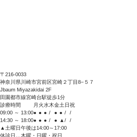
〒216-0033
神奈川県川崎市宮前区宮崎２丁目8−５７
Jbaum Miyazakidai 2F
田園都市線宮崎台駅徒歩1分
診療時間
月
火
水
木
金
土
日
祝
09:00 ～ 13:00
●
●
●
/
●
●
/
/
14:30 ～ 18:00
●
●
●
/
●
▲
/
/
▲土曜日午後は14:00～17:00
休診日…木曜・日曜・祝日